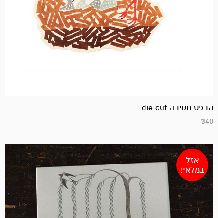
הדפס חסידה die cut
₪
40
אזל
במלאי!