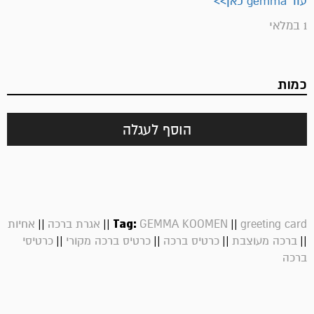
עוד gemma כאן>>
1 במלאי
כמות
הוסף לעגלה
||
||
Tag:
||
greeting card
GEMMA KOOMEN
אגרת ברכה
אחיות
||
||
||
||
ברכה מעוצבת
כרטיס ברכה
כרטיס ברכה מקורי
כרטיסי
ברכה