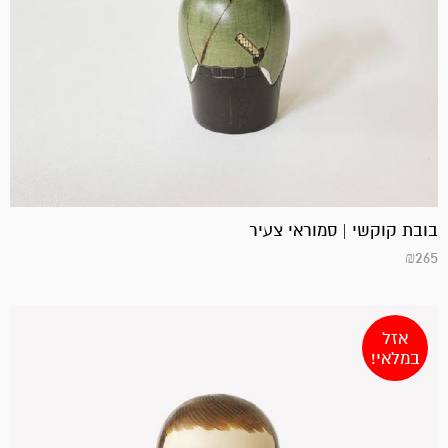
בובת קוקשי | סמוראי צעיר
₪
265
אזל
במלאי!