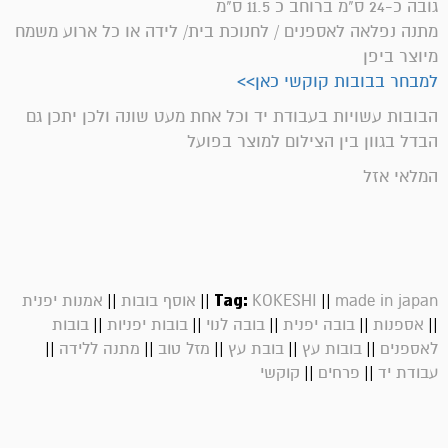
גובה כ-24 ס"מ ברוחב כ 11.5 ס"מ
מתנה נפלאה לאספנים / לחנוכת בית/ לידה או כל ארוע משמח
מיוצר ביפן
למבחר בבובות קוקשי כאן>>
הבובות עשויות בעבודת יד וכל אחת מעט שונה ולכן יתכן גם
הבדל בגוון בין הצילום למוצר בפועל
המלאי אזל
||
||
Tag:
||
made in japan
KOKESHI
אוסף בובות
אמנות יפנית
||
||
||
||
||
אספנות
בובה יפנית
בובה לנוי
בובות יפניות
בובות
||
||
||
||
||
לאספנים
בובות עץ
בובת עץ
מזל טוב
מתנה ללידה
||
||
עבודת יד
פרחים
קוקשי