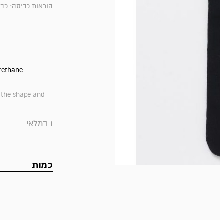
הוראות כביסה: כביסה עדינה במכונה 0
urethane
 the shape and
1 במלאי
כמות