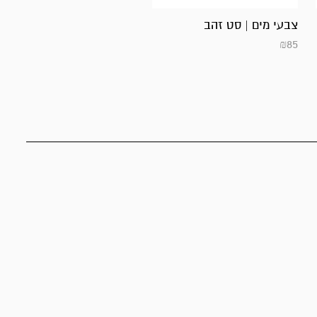
צבעי מים | סט זהב
₪
85