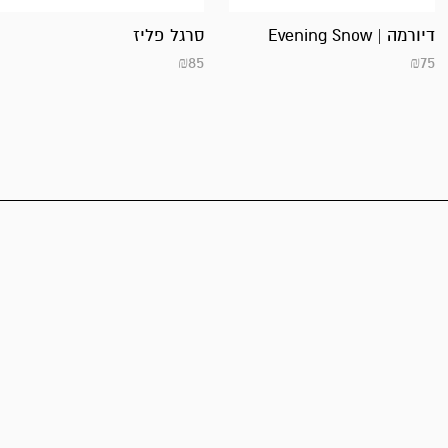
דיורמה | Evening Snow
סרגל פליז
₪
85
₪
75