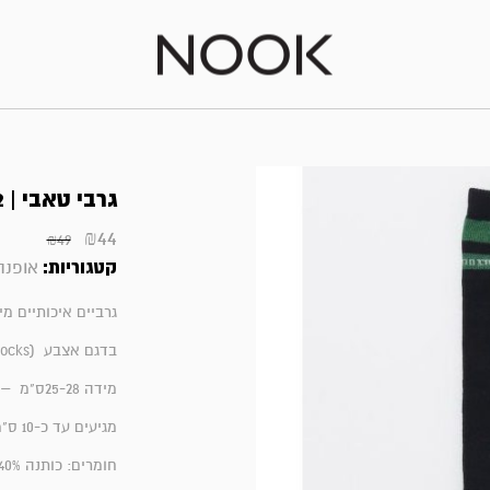
גרבי טאבי | 39-42
₪
44
₪
49
קטגוריות:
אופנה
גרביים איכותיים מי
בדגם אצבע (tabi socks)
מידה 25-28ס"מ –
מגיעים עד כ-10 ס"מ מעל לקרסול
חומרים:
כותנה 40%, אקריל 20%, פוליאסטר 20%, ניילון 10%, פליאורטן 10%