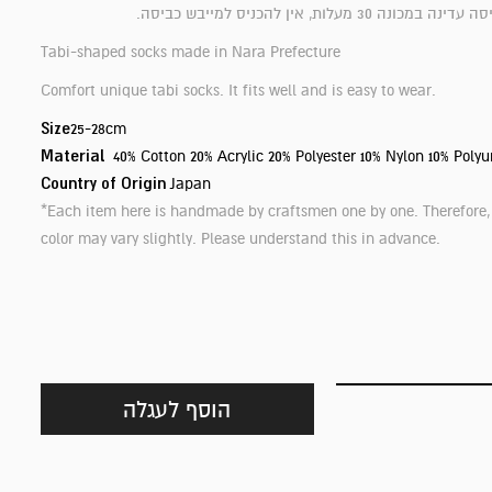
3 מעלות, אין להכניס למייבש כביסה.
Tabi-shaped socks made in Nara Prefecture
Comfort unique tabi socks. It fits well and is easy to wear.
Size
25-28cm
Material
40% Cotton 20% Acrylic 20% Polyester 10% Nylon 10% Poly
Country of Origin
Japan
*Each item here is handmade by craftsmen one by one. Therefore,
color may vary slightly. Please understand this in advance.
הוסף לעגלה