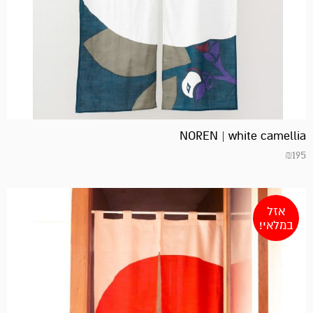
NOREN | white camellia
₪
195
אזל
במלאי!