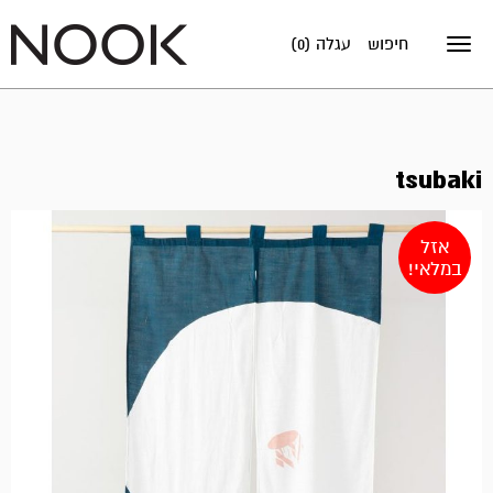
חיפוש
עגלה (0)
Toggle
navigation
tsubaki
אזל
במלאי!