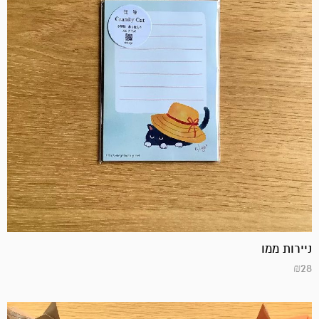
ניירות ממו
₪
28