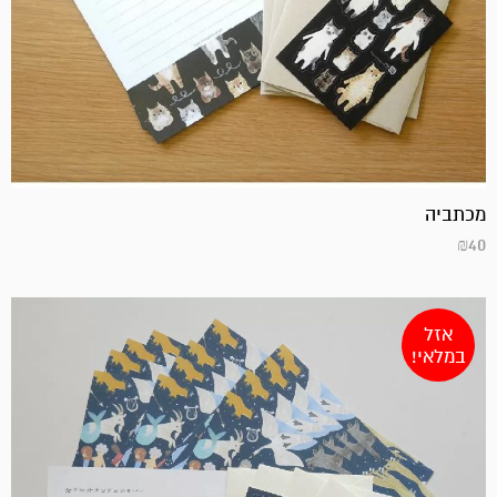
מכתביה
₪
40
אזל
במלאי!