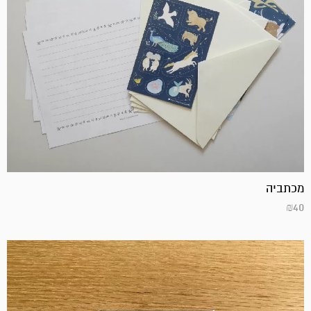
מכתביה
₪
40