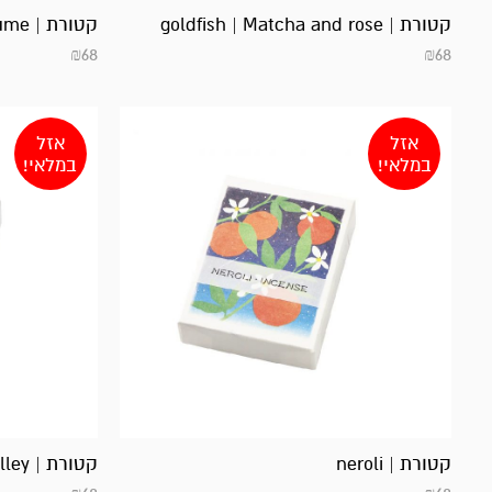
קטורת | goldfish | Matcha and rose
קטורת | ume
₪
68
₪
68
אזל
אזל
במלאי!
במלאי!
קטורת | neroli
קטורת | lily of the valley