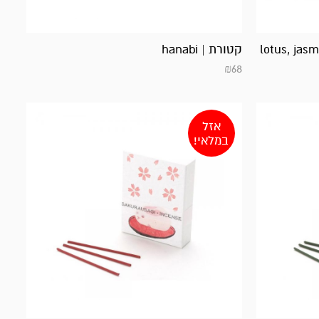
קטורת | hanabi
₪
68
אזל
במלאי!