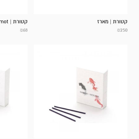
קטורת | Bamboo & bergamot
קטורת | מארז
₪
68
₪
250