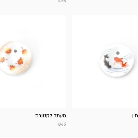
₪
68
 |
מעמד לקטורת |
₪
45