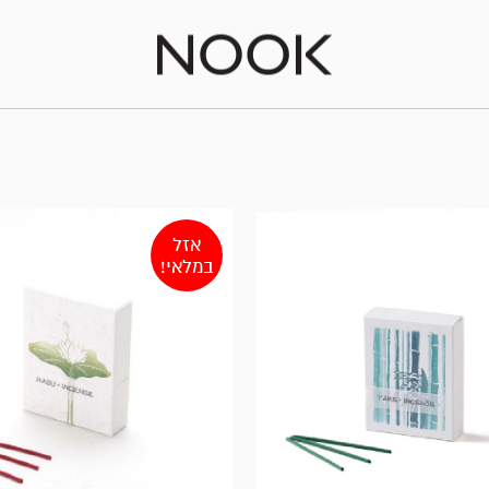
אזל
במלאי!