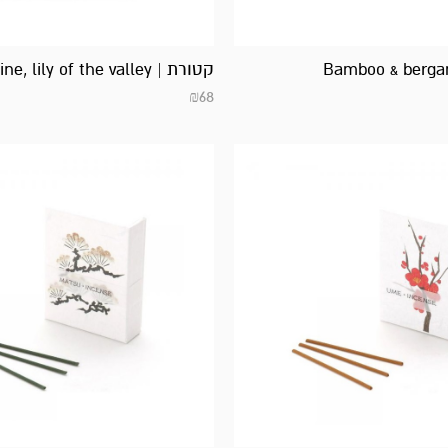
קטורת | lotus, jasmine, lily of the valley
₪
68