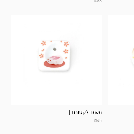
₪
68
מעמד לקטורת |
₪
45