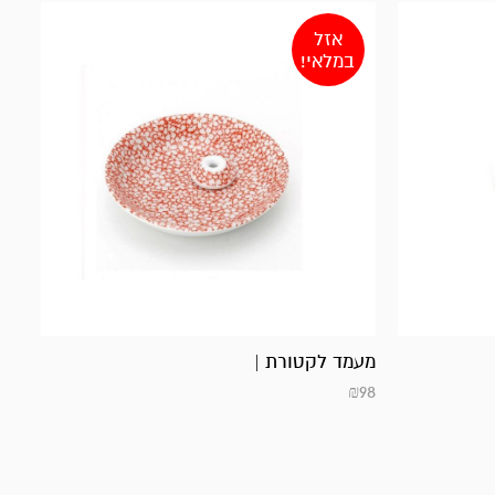
אזל
במלאי!
מעמד לקטורת |
₪
98