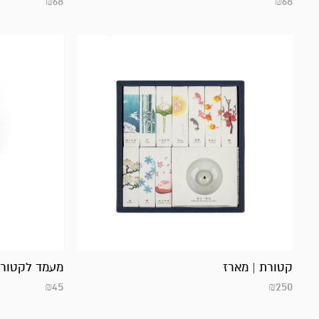
₪
68
₪
68
קטורת | מארז
מעמד לקטורת
₪
45
₪
250