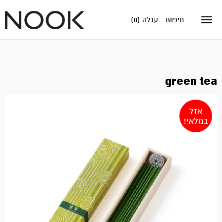
חיפוש
עגלה (0)
Toggle
navigation
green tea
אזל
במלאי!