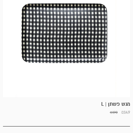
מגש פשתן | L
₪
149
₪
190