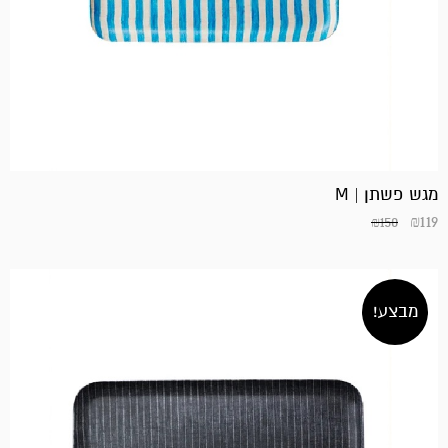
מגש פשתן | M
₪
119
₪
150
מבצע!