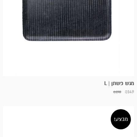
מגש פשתן | L
₪
149
₪
190
מבצע!