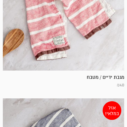
מגבת ידיים / מטבח
₪
40
אזל
במלאי!