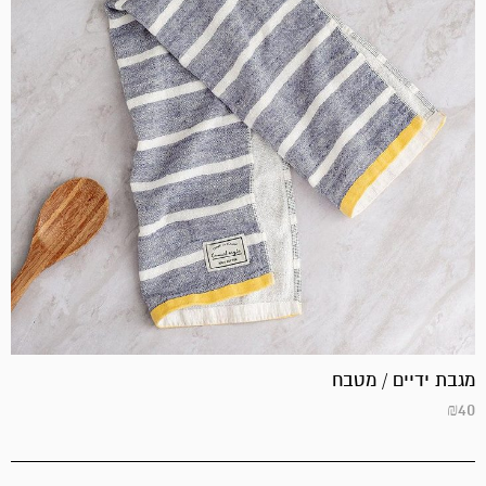
מגבת ידיים / מטבח
₪
40