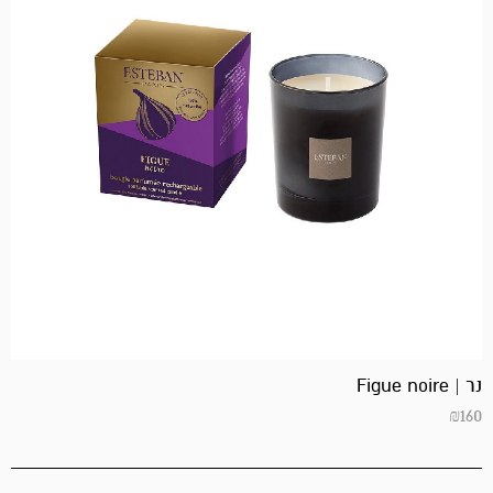
נר | Figue noire
₪
160