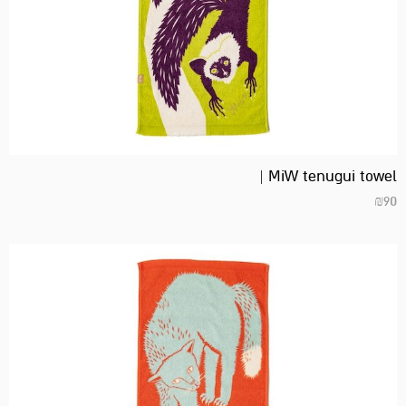
MiW tenugui towel |
₪
90