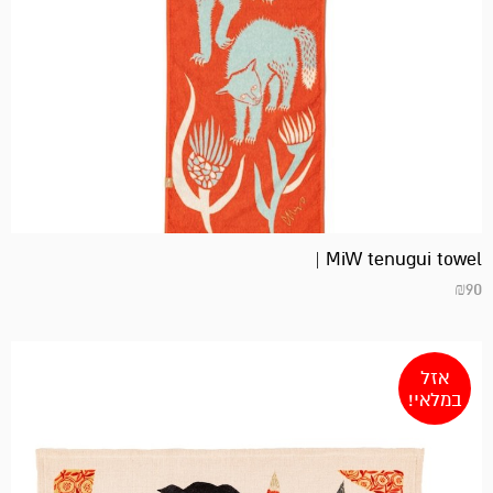
MiW tenugui towel |
₪
90
אזל
במלאי!