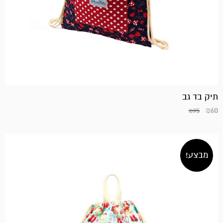
תיק בד גב
₪
60
₪
95
מבצע!