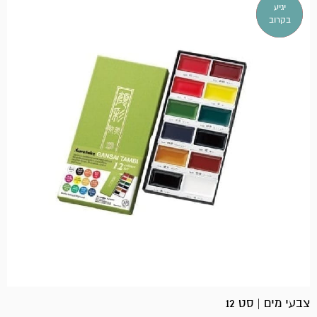
אזל
יגיע
במלאי!
בקרוב
צבעי מים | סט 12