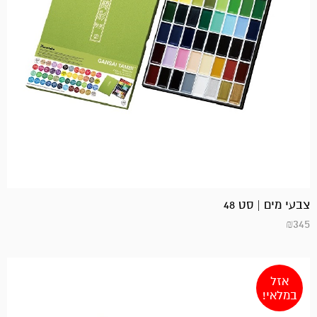
צבעי מים | סט 48
₪
345
אזל
במלאי!