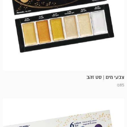
צבעי מים | סט זהב
₪
85