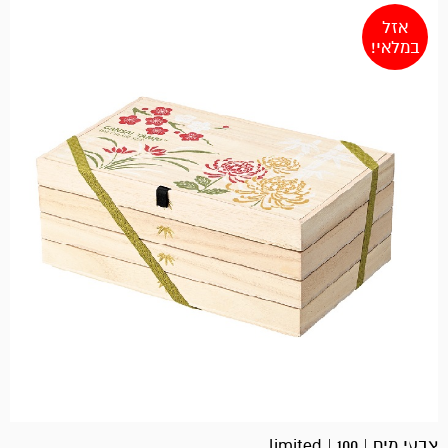
אזל
במלאי!
צבעי מים | 100 | limited