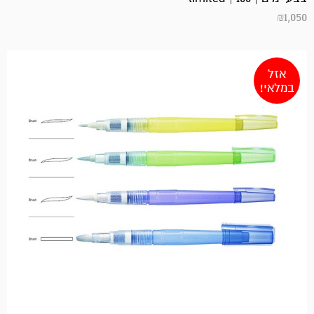
₪
1,050
אזל
במלאי!