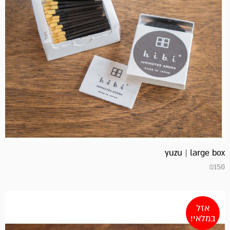
yuzu | large box
₪
150
אזל
במלאי!