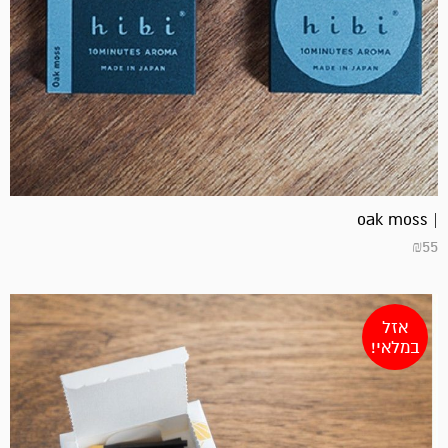
| oak moss
₪
55
אזל
במלאי!