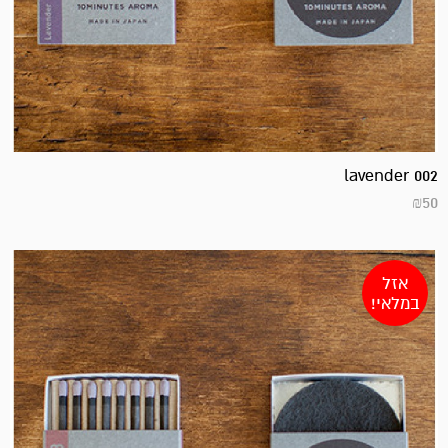
002 lavender
₪
50
אזל
במלאי!