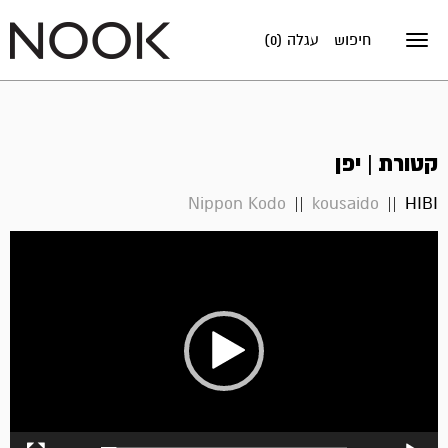
חיפוש
עגלה (0)
Toggle
navigation
קטורת | יפן
Nippon Kodo
kousaido
HIBI
נגן
וידאו