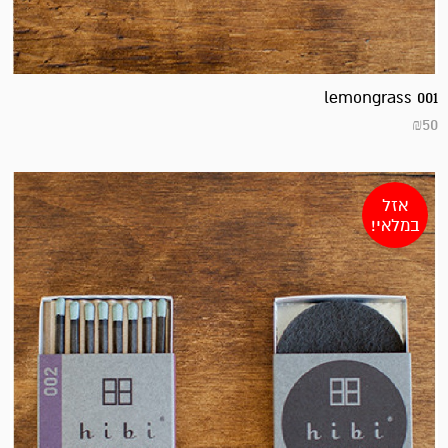
lemongrass 001
₪
50
אזל
במלאי!