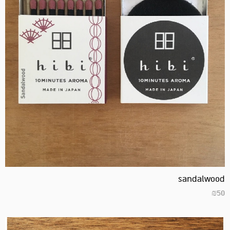
sandalwood
₪
50