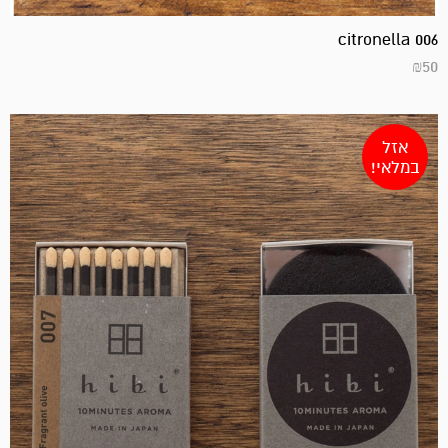
citronella 006
₪
50
אזל
במלאי!