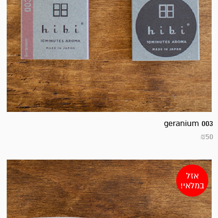
geranium 003
₪
50
אזל
במלאי!