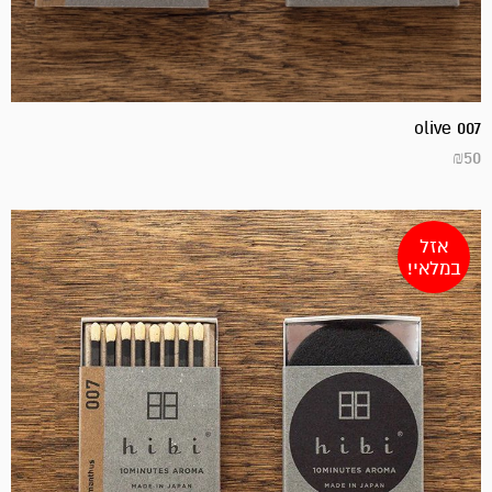
olive 007
₪
50
אזל
במלאי!