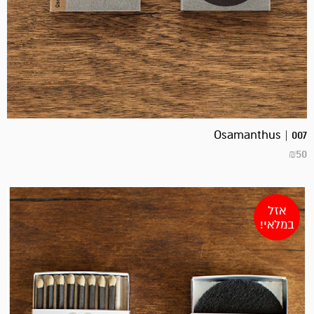
Osamanthus | 007
₪
50
אזל
במלאי!