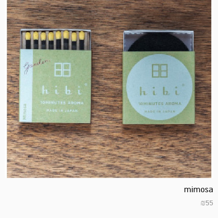
mimosa
₪
55