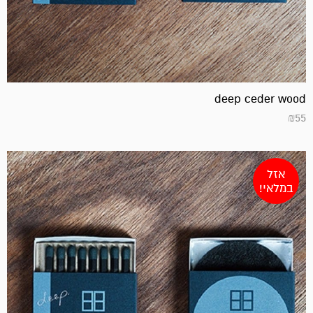
deep ceder wood
₪
55
אזל
במלאי!