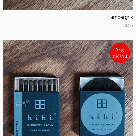
ambergris
₪
55
אזל
במלאי!