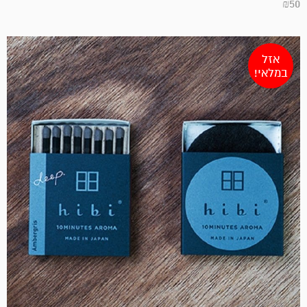
₪
50
אזל
במלאי!