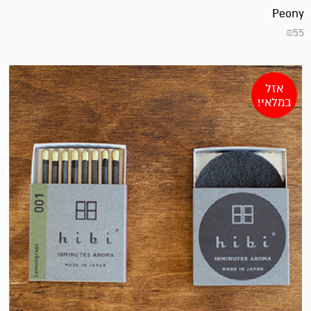
Peony
₪
55
אזל
במלאי!